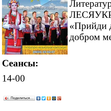
Литерату
ЛЕСЯУК
«Прийди д
добром м
Сеансы:
14-00
Поделиться…