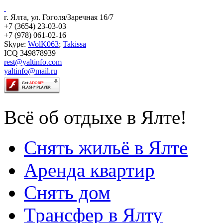
г. Ялта, ул. Гоголя/Заречная 16/7
+7 (3654) 23-03-03
+7 (978) 061-02-16
Skype:
WolK063
;
Takissa
ICQ 349878939
rest@yaltinfo.com
yaltinfo@mail.ru
Всё об отдыхе в Ялте!
Снять жильё в Ялте
Аренда квартир
Снять дом
Трансфер в Ялту