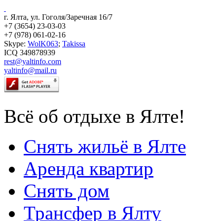
г. Ялта, ул. Гоголя/Заречная 16/7
+7 (3654) 23-03-03
+7 (978) 061-02-16
Skype:
WolK063
;
Takissa
ICQ 349878939
rest@yaltinfo.com
yaltinfo@mail.ru
Всё об отдыхе в Ялте!
Снять жильё в Ялте
Аренда квартир
Снять дом
Трансфер в Ялту