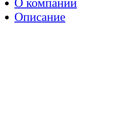
О компании
Описание
Кинотеатр находится в го
стороны моря) и представ
мест с удобными креслам
Звук сертифицирован по с
Гостиница «Ореанда» — к
расположенное на углу ул
начале Приморского парка
у самого моря. Ближайши