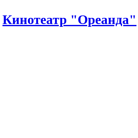
Кинотеатр "Ореанда"
Регион:
Ялта
Район:
Набережная, отель
Описание:
Кинотеатр на 
и двухместными диванами
Телефон:
Телефон кассы: 
автоинформатор: +38 (065