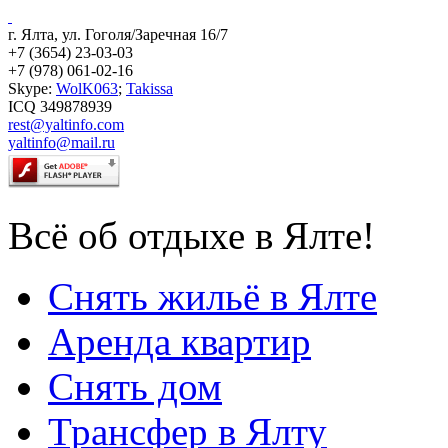
г. Ялта, ул. Гоголя/Заречная 16/7
+7 (3654) 23-03-03
+7 (978) 061-02-16
Skype:
WolK063
;
Takissa
ICQ 349878939
rest@yaltinfo.com
yaltinfo@mail.ru
Всё об отдыхе в Ялте!
Снять жильё в Ялте
Аренда квартир
Снять дом
Трансфер в Ялту