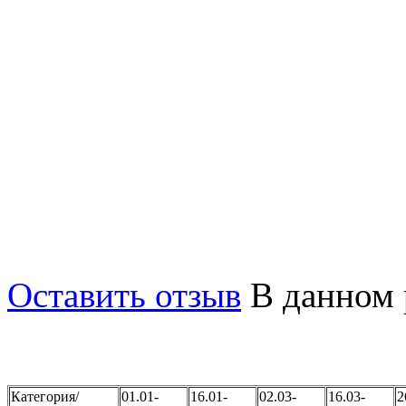
Также на территории есть
или персонала, с двумя к
кухней и санузлом.
С каждого этажа открыва
виды на море, скалы Адал
На вилле комфортно разме
максимум 12.
Оставить отзыв
В данном 
Категория/
01.01-
16.01-
02.03-
16.03-
2