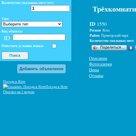
Количество спальных мест (от):
Трёхкомнатн
Тип:
ID
1550
Регион
Ялта
Код объекта:
Район
Приморский парк
ID
Количество спальных мест
Очистить условия поика:
Поделиться…
Поиск
Описание
Фотогалерея
Добавить объявление
Цены
Отзывы
Погода в Ялте
Погода в Ялте
Прогноз на 2 недели