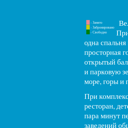
Вел
- Занято
- Забронировано
При
- Свободно
одна спальня 
просторная г
открытый бал
и парковую з
море, горы и 
При комплекс
ресторан, дет
пара минут п
заведений об