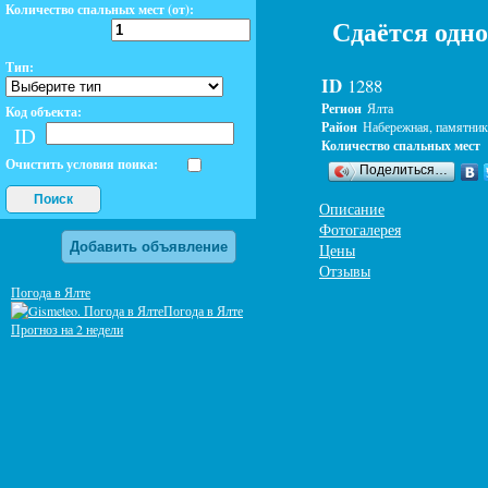
Количество спальных мест (от):
Сдаётся одн
Тип:
ID
1288
Регион
Ялта
Код объекта:
Район
Набережная, памятник
ID
Количество спальных мест
Очистить условия поика:
Поделиться…
Поиск
Описание
Фотогалерея
Добавить объявление
Цены
Отзывы
Погода в Ялте
Погода в Ялте
Прогноз на 2 недели