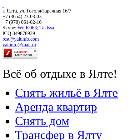
г. Ялта, ул. Гоголя/Заречная 16/7
+7 (3654) 23-03-03
+7 (978) 061-02-16
Skype:
WolK063
;
Takissa
ICQ 349878939
rest@yaltinfo.com
yaltinfo@mail.ru
Всё об отдыхе в Ялте!
Снять жильё в Ялте
Аренда квартир
Снять дом
Трансфер в Ялту