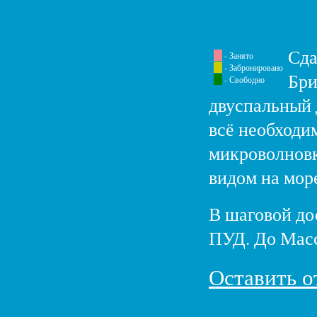
Сда
- Занято
- Забронировано
Бри
- Свободно
двуспальный д
всё необходим
микроволновк
видом на море
В шаговой до
ПУД. До Мас
Оставить о