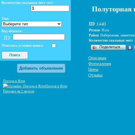
Количество спальных мест (от):
Полуторная 
Тип:
ID
1440
Регион
Ялта
Код объекта:
Район
Набережная, памятник
ID
Количество спальных мест
Очистить условия поика:
Поделиться…
Поиск
Описание
Фотогалерея
Добавить объявление
Цены
Отзывы
Погода в Ялте
Погода в Ялте
Прогноз на 2 недели