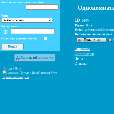
Количество спальных мест (от):
Однокомнатн
Тип:
ID
1449
Регион
Ялта
Код объекта:
Район
ул Киевская/Московск
ID
Количество спальных мест
Очистить условия поика:
Поделиться…
Поиск
Описание
Фотогалерея
Добавить объявление
Цены
Отзывы
Погода в Ялте
Погода в Ялте
Прогноз на 2 недели