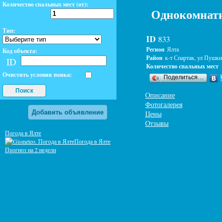
Количество спальных мест (от):
Однокомнатн
Тип:
ID
833
Регион
Ялта
Код объекта:
Район
к-т Спартак, ул Пушк
ID
Количество спальных мест
Очистить условия поика:
Поделиться…
Поиск
Описание
Фотогалерея
Добавить объявление
Цены
Отзывы
Погода в Ялте
Погода в Ялте
Прогноз на 2 недели