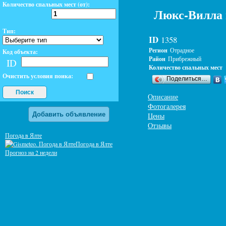
Количество спальных мест (от):
Люкс-Вилла 
Тип:
ID
1358
Регион
Отрадное
Код объекта:
Район
Прибрежный
ID
Количество спальных мест
Очистить условия поика:
Поделиться…
Поиск
Описание
Фотогалерея
Добавить объявление
Цены
Отзывы
Погода в Ялте
Погода в Ялте
Прогноз на 2 недели