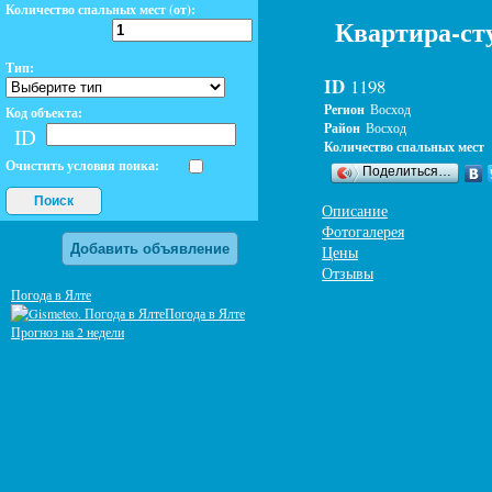
Количество спальных мест (от):
Квартира-сту
Тип:
ID
1198
Регион
Восход
Код объекта:
Район
Восход
ID
Количество спальных мест
Очистить условия поика:
Поделиться…
Поиск
Описание
Фотогалерея
Добавить объявление
Цены
Отзывы
Погода в Ялте
Погода в Ялте
Прогноз на 2 недели