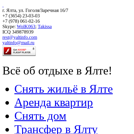
г. Ялта, ул. Гоголя/Заречная 16/7
+7 (3654) 23-03-03
+7 (978) 061-02-16
Skype:
WolK063
;
Takissa
ICQ 349878939
rest@yaltinfo.com
yaltinfo@mail.ru
Всё об отдыхе в Ялте!
Снять жильё в Ялте
Аренда квартир
Снять дом
Трансфер в Ялту