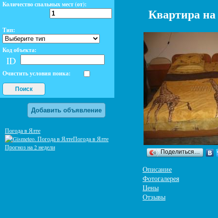
Количество спальных мест (от):
Квартира на
Тип:
Код объекта:
ID
Очистить условия поика:
Поиск
Добавить объявление
Погода в Ялте
Погода в Ялте
Прогноз на 2 недели
Поделиться…
Описание
Фотогалерея
Цены
Отзывы