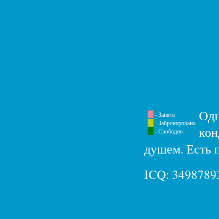
Одн
- Занято
- Забронировано
кон
- Свободно
душем. Есть 
ICQ: 34987893