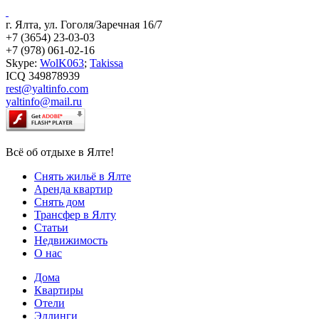
г. Ялта, ул. Гоголя/Заречная 16/7
+7 (3654) 23-03-03
+7 (978) 061-02-16
Skype:
WolK063
;
Takissa
ICQ 349878939
rest@yaltinfo.com
yaltinfo@mail.ru
Всё об отдыхе в Ялте!
Снять жильё в Ялте
Аренда квартир
Снять дом
Трансфер в Ялту
Статьи
Недвижимость
О нас
Дома
Квартиры
Отели
Эллинги