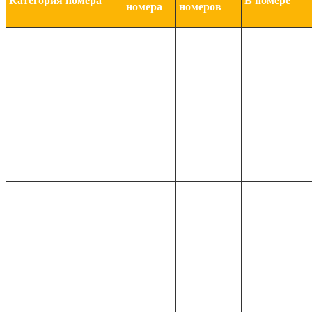
Категория номера
В номере
номера
номеров
Номер с удоб
санузел с ван
принадлежнос
2-местный 1-
В номере: ТВ
комнатный
мини-бар, наб
"полулюкс" без
20 м2
10
кровати.
балкона
Южная сторон
(Superior)
Находятся на 
Размещение д
место - еврор
Номер с удоб
санузел с ван
принадлежнос
2-местный 1-
В номере: ТВ,
комнатный
18 м2
18
мини-бар, наб
"полулюкс"
кровати, балк
(Deluxe 1)
Вид на парк и
Размещение д
место - еврор