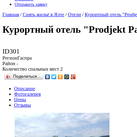
Отправить заявку
Главная
/
Снять жильё в Ялте
/
Отели
/
Курортный отель "Prodje
Курортный отель "Prodjekt P
ID
301
Регион
Гаспра
Район
-
Количество спальных мест
2
Поделиться…
Описание
Фотогалерея
Цены
Отзывы