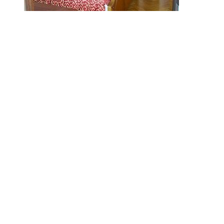
Расположение:
на территории парка "Чаир", на берегу моря, в 10 км от Ялты 
Парк "Чаир" расположен на территории 23 га возле поселков Га
гортензии, сосны). Неповторимый микроклимат в сочетании с 
Расчетный час:
заезд с 14:00, выезд до 12:00 (с завтраком).
Период работы:
открывается с 14 апреля.