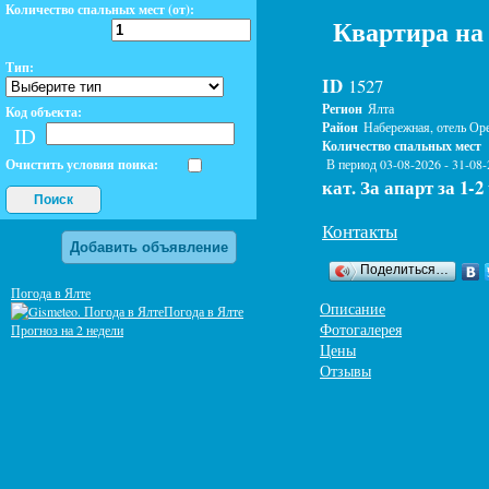
Количество спальных мест (от):
Квартира на 
Тип:
ID
1527
Регион
Ялта
Код объекта:
Район
Набережная, отель Ор
ID
Количество спальных мест
Очистить условия поика:
В период 03-08-2026 - 31-08
кат. За апарт за 1-2
Поиск
Контакты
Добавить объявление
Поделиться…
Погода в Ялте
Описание
Погода в Ялте
Фотогалерея
Прогноз на 2 недели
Цены
Отзывы