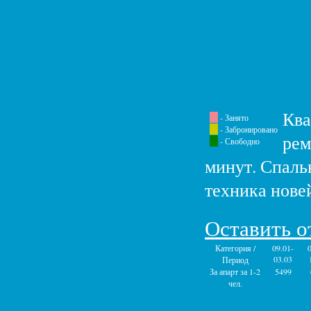
Ква
- Занято
- Забронировано
рем
- Свободно
минут. Спальн
техника нове
Оставить о
Категория /
09.01-
03.03
Период
За апарт за 1-2
5499
чел.