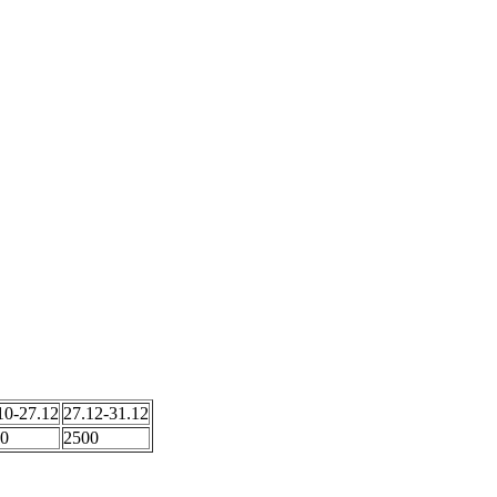
ь и односпальный раскладной диван, во второй двуспальный
лита, стиральная машина.
шине.
10-27.12
27.12-31.12
0
2500