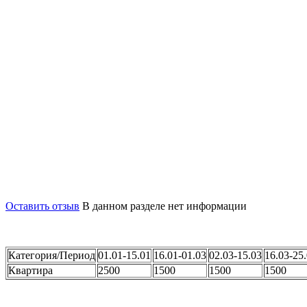
Сдаётся небольшой уютный двухкомнатный дом в частном сек
раскладной диван. Комфортно размещаются до 4 человек, макси
До моря 500 м. пешком, также ходят туристические электрокар
Оставить отзыв
В данном разделе нет информации
Категория/Период
01.01-15.01
16.01-01.03
02.03-15.03
16.03-25
Квартира
2500
1500
1500
1500