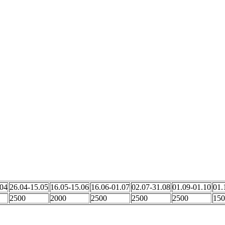
торе в Симеизе. Комнаты смежные, в одной двуспальная кроват
мум до 5. В квартире 2 кондиционера, 3 телевизора, кухонная п
ы. Есть место для парковки автомобиля. До Ялты 30 минут на ма
.04
26.04-15.05
16.05-15.06
16.06-01.07
02.07-31.08
01.09-01.10
01.
2500
2000
2500
2500
2500
150