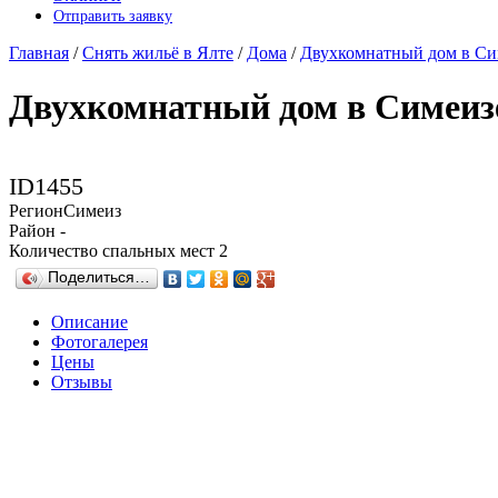
Отправить заявку
Главная
/
Снять жильё в Ялте
/
Дома
/
Двухкомнатный дом в Си
Двухкомнатный дом в Симеиз
ID
1455
Регион
Симеиз
Район
-
Количество спальных мест
2
Поделиться…
Описание
Фотогалерея
Цены
Отзывы