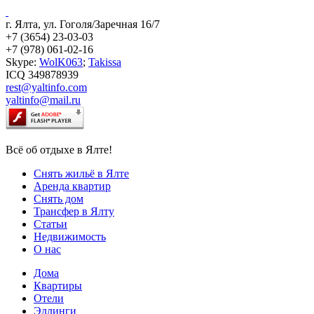
г. Ялта, ул. Гоголя/Заречная 16/7
+7 (3654) 23-03-03
+7 (978) 061-02-16
Skype:
WolK063
;
Takissa
ICQ 349878939
rest@yaltinfo.com
yaltinfo@mail.ru
Всё об отдыхе в Ялте!
Снять жильё в Ялте
Аренда квартир
Снять дом
Трансфер в Ялту
Статьи
Недвижимость
О нас
Дома
Квартиры
Отели
Эллинги