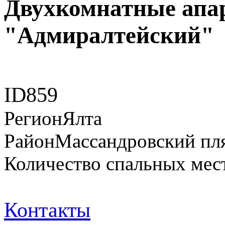
Двухкомнатные апа
"Адмиралтейский"
ID
859
Регион
Ялта
Район
Массандровский пл
Количество спальных мес
Контакты