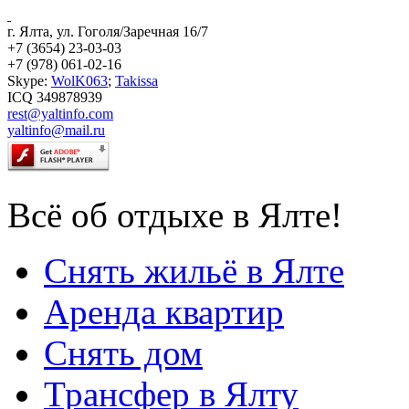
г. Ялта, ул. Гоголя/Заречная 16/7
+7 (3654) 23-03-03
+7 (978) 061-02-16
Skype:
WolK063
;
Takissa
ICQ 349878939
rest@yaltinfo.com
yaltinfo@mail.ru
Всё об отдыхе в Ялте!
Снять жильё в Ялте
Аренда квартир
Снять дом
Трансфер в Ялту