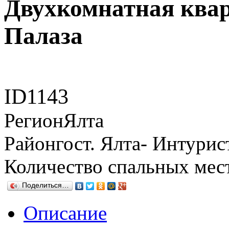
Двухкомнатная ква
Палаза
ID
1143
Регион
Ялта
Район
гост. Ялта- Интурис
Количество спальных мес
Поделиться…
Описание