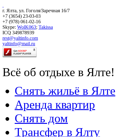
г. Ялта, ул. Гоголя/Заречная 16/7
+7 (3654) 23-03-03
+7 (978) 061-02-16
Skype:
WolK063
;
Takissa
ICQ 349878939
rest@yaltinfo.com
yaltinfo@mail.ru
Всё об отдыхе в Ялте!
Снять жильё в Ялте
Аренда квартир
Снять дом
Трансфер в Ялту