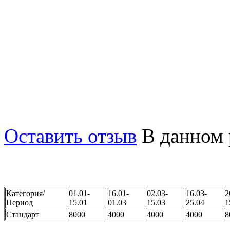
машина-автомат. В обеих с
телевизор с кабельным те
ванной. Комфортно разме
Дорога да моря занимает 
минуты. Рядом круглосуто
Оставить отзыв
В данном 
Категория/
01.01-
16.01-
02.03-
16.03-
2
Период
15.01
01.03
15.03
25.04
1
Стандарт
8000
4000
4000
4000
8