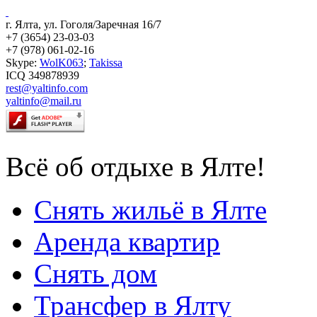
г. Ялта, ул. Гоголя/Заречная 16/7
+7 (3654) 23-03-03
+7 (978) 061-02-16
Skype:
WolK063
;
Takissa
ICQ 349878939
rest@yaltinfo.com
yaltinfo@mail.ru
Всё об отдыхе в Ялте!
Снять жильё в Ялте
Аренда квартир
Снять дом
Трансфер в Ялту