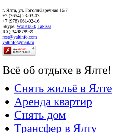
г. Ялта, ул. Гоголя/Заречная 16/7
+7 (3654) 23-03-03
+7 (978) 061-02-16
Skype:
WolK063
;
Takissa
ICQ 349878939
rest@yaltinfo.com
yaltinfo@mail.ru
Всё об отдыхе в Ялте!
Снять жильё в Ялте
Аренда квартир
Снять дом
Трансфер в Ялту