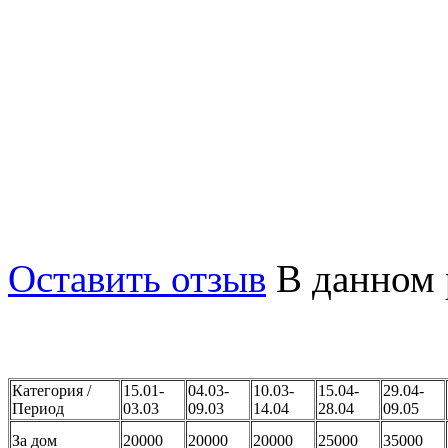
санузлов и собственная с
разместиться до 14 челов
доступности. Вокруг вели
3 ресторана, детская пло
Оставить отзыв
В данном 
Категория /
15.01-
04.03-
10.03-
15.04-
29.04-
Период
03.03
09.03
14.04
28.04
09.05
За дом
20000
20000
20000
25000
35000