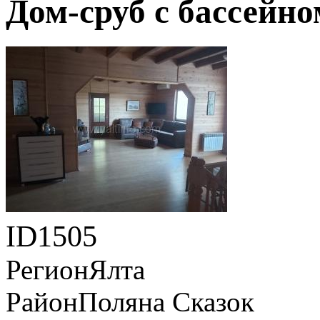
Дом-сруб с бассейно
ID
1505
Регион
Ялта
Район
Поляна Сказок