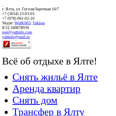
г. Ялта, ул. Гоголя/Заречная 16/7
+7 (3654) 23-03-03
+7 (978) 061-02-16
Skype:
WolK063
;
Takissa
ICQ 349878939
rest@yaltinfo.com
yaltinfo@mail.ru
Всё об отдыхе в Ялте!
Снять жильё в Ялте
Аренда квартир
Снять дом
Трансфер в Ялту