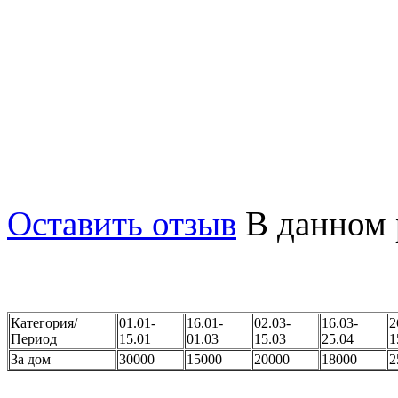
техника, есть всё для ко
имеется бассейн 7х4 м. с 
комнатой отдыха за допол
Рядом виноградники, лес,
доступности супермаркет.
Оставить отзыв
В данном 
Категория/
01.01-
16.01-
02.03-
16.03-
2
Период
15.01
01.03
15.03
25.04
1
За дом
30000
15000
20000
18000
2