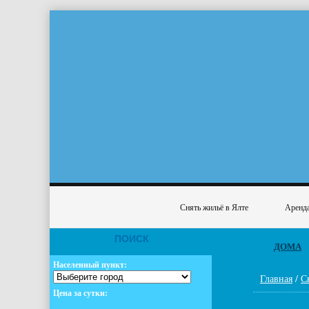
Снять жильё в Ялте
Аренда
ПОИСК
ДОМА
Населенный пункт:
Главная
/
С
Цена за сутки: