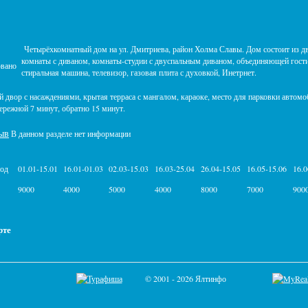
Четырёхкомнатный дом на ул. Дмитриева, район Холма Славы. Дом состоит из д
комнаты с диваном, комнаты-студии с двуспальным диваном, объединяющей гостин
овано
стиральная машина, телевизор, газовая плита с духовкой, Инетрнет.
 двор с насаждениями, крытая терраса с мангалом, караоке, место для парковки автом
режной 7 минут, обратно 15 минут.
ыв
В данном разделе нет информации
иод
01.01-15.01
16.01-01.03
02.03-15.03
16.03-25.04
26.04-15.05
16.05-15.06
16.0
9000
4000
5000
4000
8000
7000
900
рте
© 2001 - 2026 Ялтинфо