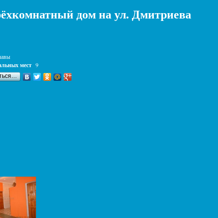
ёхкомнатный дом на ул. Дмитриева
лавы
альных мест
9
ться…