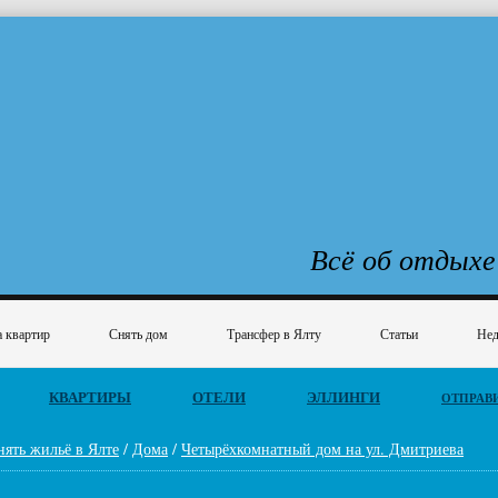
Всё об отдыхе
 квартир
Снять дом
Трансфер в Ялту
Статьи
Нед
КВАРТИРЫ
ОТЕЛИ
ЭЛЛИНГИ
ОТПРАВ
нять жильё в Ялте
/
Дома
/
Четырёхкомнатный дом на ул. Дмитриева