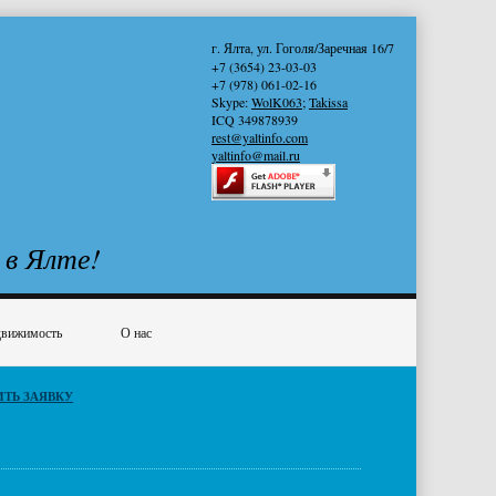
г. Ялта, ул. Гоголя/Заречная 16/7
+7 (3654) 23-03-03
+7 (978) 061-02-16
Skype:
WolK063
;
Takissa
ICQ 349878939
rest@yaltinfo.com
yaltinfo@mail.ru
 в Ялте!
вижимость
О нас
ИТЬ ЗАЯВКУ