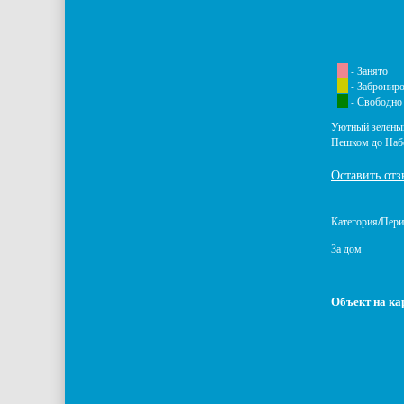
- Занято
- Забронир
- Свободно
Уютный зелёный
Пешком до Набе
Оставить отз
Категория/Пер
За дом
Объект на ка