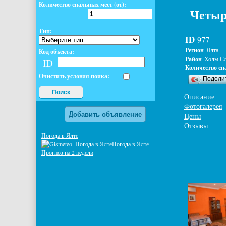
Количество спальных мест (от):
Четыр
Тип:
ID
977
Регион
Ялта
Код объекта:
Район
Холм С
ID
Количество сп
Очистить условия поика:
Подели
Поиск
Описание
Фотогалерея
Добавить объявление
Цены
Отзывы
Погода в Ялте
Погода в Ялте
Прогноз на 2 недели