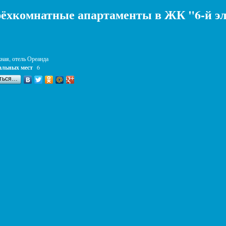
ёхкомнатные апартаменты в ЖК "6-й э
ная, отель Ореанда
альных мест
6
ться…