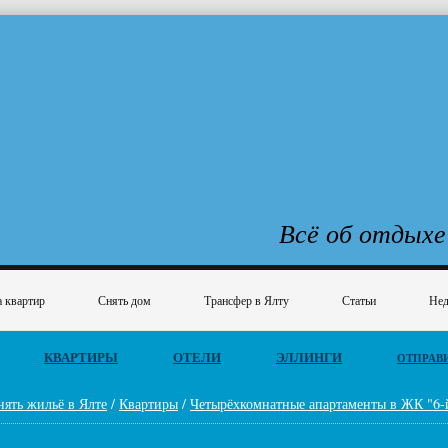
Всё об отдыхе
 квартир
Снять дом
Трансфер в Ялту
Статьи
Нед
КВАРТИРЫ
ОТЕЛИ
ЭЛЛИНГИ
ОТПРАВ
нять жильё в Ялте
/
Квартиры
/
Четырёхкомнатные апартаменты в ЖК "6-