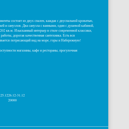
енты состоят из двух спален, каждая с двуспальной кроватью,
ей и санузлов. Два санузла с ванными, один с душевой кабиной,
202 кв.м. Изысканный интерьер в стиле современной классики,
работы, дорогая качественная сантехника. Есть вся
ывается потрясающий вид на море, горы и Набережную!
оступности магазины, кафе и рестораны, прогулочная
-25.12
26.12-31.12
20000