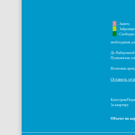
- Занято
- Забронир
- Свободно
необходимая дл
До Набережной 
Пушкинская ули
Возможна аренд
Оставить отз
Категория/Пер
За квартиру
Объект на ка