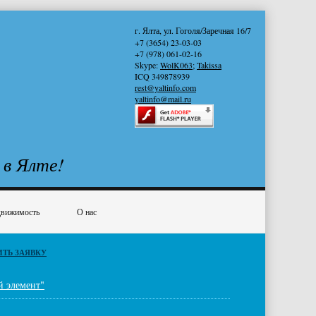
г. Ялта, ул. Гоголя/Заречная 16/7
+7 (3654) 23-03-03
+7 (978) 061-02-16
Skype:
WolK063
;
Takissa
ICQ 349878939
rest@yaltinfo.com
yaltinfo@mail.ru
 в Ялте!
вижимость
О нас
ИТЬ ЗАЯВКУ
й элемент"