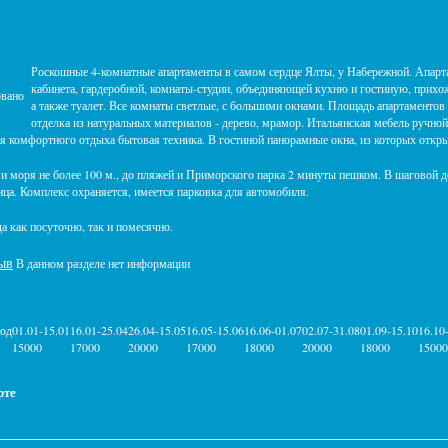
Роскошные 4-комнатные апартаменты в самом сердце Ялты, у Набережной. Апартам
кабинета, гардеробной, комнаты-студии, объединяющей кухню и гостиную, прихож
овано
а также туалет. Все комнаты светлые, с большими окнами. Площадь апартаментов 
отделка из натуральных материалов - дерево, мрамор. Итальянская мебель ручной 
я комфортного отдыха бытовая техника. В гостиной панорамные окна, из которых откр
и моря не более 100 м., до пляжей и Приморского парка 2 минуты пешком. В шаговой д
ца. Комплекс охраняется, имеется парковка для автомобиля.
а как посуточно, так и помесячно.
ыв
В данном разделе нет информации
иод
01.01-15.01
16.01-25.04
26.04-15.05
16.05-15.06
16.06-01.07
02.07-31.08
01.09-15.10
16.10
15000
17000
20000
17000
18000
20000
18000
15000
рте