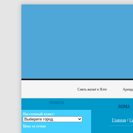
Снять жильё в Ялте
Аренда
ПОИСК
ДОМА
Населенный пункт:
Главная
/
С
Цена за сутки: