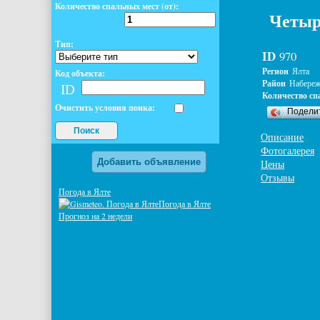
Количество спальных мест (от):
Четыр
Тип:
ID
970
Регион
Ялта
Код объекта:
Район
Набереж
ID
Количество сп
Очистить условия поика:
Подели
Поиск
Описание
Фотогалерея
Добавить объявление
Цены
Отзывы
Погода в Ялте
Погода в Ялте
Прогноз на 2 недели