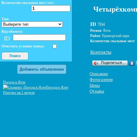
Количество спальных мест (от):
Четырёхкомн
Тип:
ID
704
Регион
Ялта
Код объекта:
Район
Приморский парк
ID
Количество спальных мест
Очистить условия поика:
Контакты
Поиск
Поделиться…
Добавить объявление
Описание
Фотогалерея
Погода в Ялте
Цены
Погода в Ялте
Отзывы
Прогноз на 2 недели