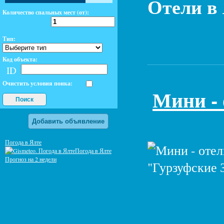
Отели в
Количество спальных мест (от):
Тип:
Код объекта:
ID
Очистить условия поика:
Мини - 
Поиск
Добавить объявление
Погода в Ялте
Погода в Ялте
Прогноз на 2 недели