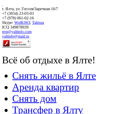
г. Ялта, ул. Гоголя/Заречная 16/7
+7 (3654) 23-03-03
+7 (978) 061-02-16
Skype:
WolK063
;
Takissa
ICQ 349878939
rest@yaltinfo.com
yaltinfo@mail.ru
Всё об отдыхе в Ялте!
Снять жильё в Ялте
Аренда квартир
Снять дом
Трансфер в Ялту