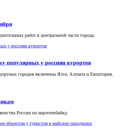
тября
троительных работ в центральной части города.
ку популярных у россиян курортов
урортных городов включены Ялта, Алушта и Евпатория.
онкам
венства России по маунтинбайку.