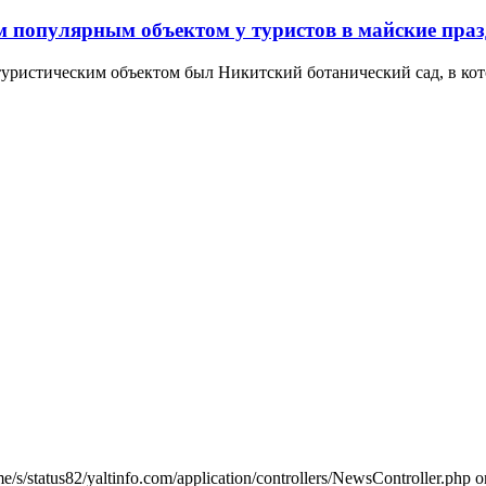
м популярным объектом у туристов в майские пра
ристическим объектом был Никитский ботанический сад, в кот
me/s/status82/yaltinfo.com/application/controllers/NewsController.php o