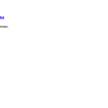
ва
енко.