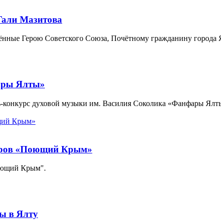
Гали Мазитова
щённые Герою Советского Союза, Почётному гражданину города 
ары Ялты»
ль-конкурс духовой музыки им. Василия Соколика «Фанфары Ялт
хоров «Поющий Крым»
Поющий Крым".
ы в Ялту