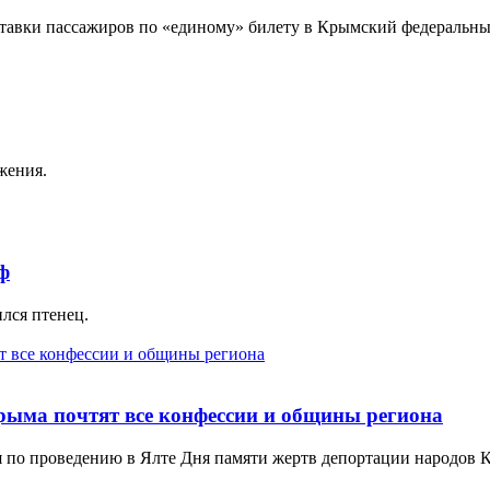
ставки пассажиров по «единому» билету в Крымский федеральный
жения.
ф
лся птенец.
рыма почтят все конфессии и общины региона
ия по проведению в Ялте Дня памяти жертв депортации народов