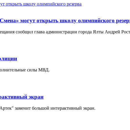
«Смена» могут открыть школу олимпийского резер
вещания сообщил глава администрации города Ялты Андрей Рост
олиции
ополнительные силы МВД.
ерактивный экран
"Артек" заменит большой интерактивный экран.