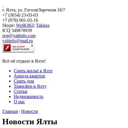
г. Ялта, ул. Гоголя/Заречная 16/7
+7 (3654) 23-03-03
+7 (978) 061-02-16
Skype:
WolK063
;
Takissa
ICQ 349878939
rest@yaltinfo.com
yaltinfo@mail.ru
Всё об отдыхе в Ялте!
Снять жильё в Ялте
Аренда квартир
Снять дом
Трансфер в Ялту
Статьи
Недвижимость
О нас
Главная
/
Новости
Новости Ялты