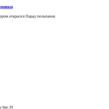
здники
ором открылся Парад тюльпанов.
n line 29