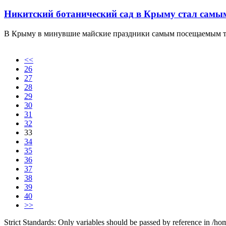
Никитский ботанический сад в Крыму стал самы
В Крыму в минувшие майские праздники самым посещаемым ту
<<
26
27
28
29
30
31
32
33
34
35
36
37
38
39
40
>>
Strict Standards: Only variables should be passed by reference in /ho