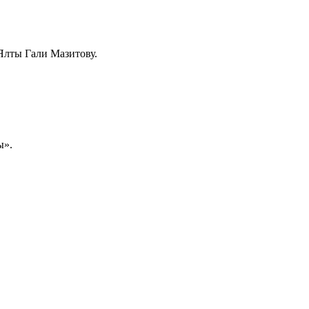
Ялты Гали Мазитову.
ы».