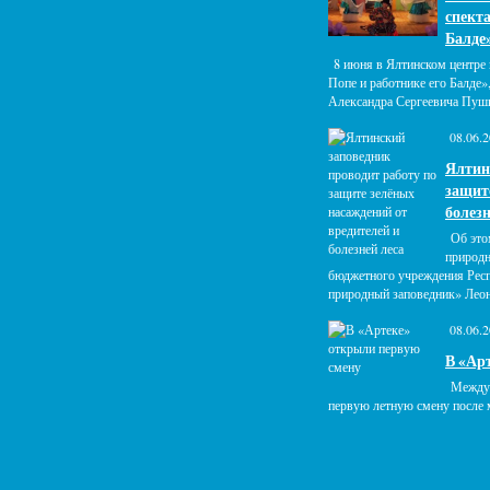
спекта
Балде
8 июня в Ялтинском центре 
Попе и работнике его Балде
Александра Сергеевича Пуш
08.06.2
Ялтин
защит
болезн
Об это
природн
бюджетного учреждения Рес
природный заповедник» Лео
08.06.2
В «Ар
Междун
первую летную смену после 