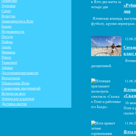
Общество
«Рубин
Здоровье
Спорт
дня
Культура
Ялтинская команда, выступ
Знаменитости в Ялте
футболу, крупно переиграла
Бизнес
Недвижимость
Погода
12.06.2
Цифры
Анонс
Сегод
Финансы
класс
Юмор
Ялтинц
Транспорт
дисциплиной.
Афиша
Достопримечательности
Фотоотчеты
11.06.2
Объявления Ялты
Справочник предприятий
Ялтин
Встреча на авто
«Сказк
Аренда яхт и катеров
16 июн
Доставка цветов
Попе и 
сказки 
11.06.2
Ялта 